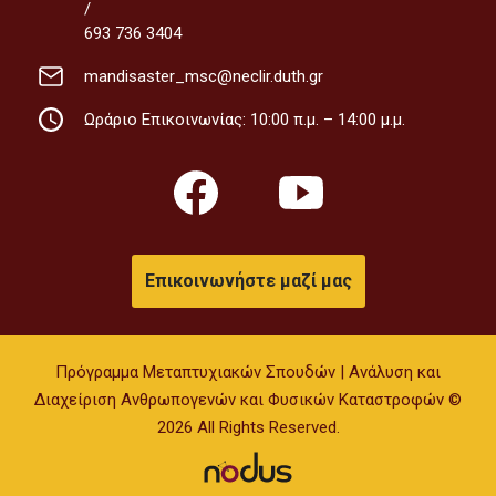
/
693 736 3404
mandisaster_msc@neclir.duth.gr
Ωράριο Επικοινωνίας: 10:00 π.μ. – 14:00 μ.μ.
Επικοινωνήστε μαζί μας
Πρόγραμμα Μεταπτυχιακών Σπουδών | Ανάλυση και
Διαχείριση Ανθρωπογενών και Φυσικών Καταστροφών ©
2026 All Rights Reserved.