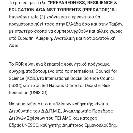
Το project με τίτλο:
“PREPAREDNESS, RESILIENCE &
EDUCATION AGAINST TORRENTS (PREDATOR)”
θα
διαρκέσει τρία (3) χρόνια και η έρευνά του θα
πραγματοποιηθεί τόσο στην Ελλάδα όσο και στην Ταϊβάν,
με απώτερο σκοπό να συμπεριληφθούν και άλλες χώρες
από Ευρώπη, Αμερική, Ανατολική και Νοτιοανατολική
Ασία.
Το IRDR είναι ένα δεκαετές ερευνητικό πρόγραμμα
συγχρηματοδοτούμενο από το International Council for
Science (ICSU), το International Social Science Council
(ISSC), και το United Nations Office for Disaster Risk
Reduction (UNISDR).
Να σημειωθεί ότι ο επιβλέπων καθηγητής είναι ο
Διευθυντής του Δ.Δ.Π.Μ.Σ., Αναπληρωτής Πρόεδρος
Διεθνών Σχέσεων του ΤΕΙ ΑΜΘ και κάτοχος
Έδρας UNESCO, καθηγητής Δημήτριος Εμμανουλούδης.